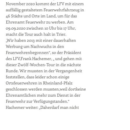
November 2020 kommt der LFV mit einem 
auffällig gestaltetem Feuerwehrfahrzeug in 
46 Städte und Orte im Land, um für das 
Ehrenamt Feuerwehr zu werben. Am 
09.09.2020 zwischen 10 Uhr bis 17 Uhr, 
macht die Tour auch halt in Trier.
„Wir haben 2013 mit einer dauerhaften 
Werbung um Nachwuchs in den 
Feuerwehrenbegonnen“, so der Präsident 
des LFV,Frank Hachemer, „ und gehen mit 
dieser Zwölf-Wochen-Tour in die nächste 
Runde. Wir mussten in der Vergangenheit 
feststellen, dass leider schon einige 
Ortsfeuerwehren in Rheinland-Pfalz 
geschlossen werden mussten,weil dortkeine 
Ehrenamtlichen mehr zum Dienst in der 
Feuerwehr zur Verfügungstanden.“ 
Hachemer weiter: „Daherdarf man nicht 
warten, auch wenn viele Feuerwehren noch 
keine aktuellen Probleme haben. 
Rechtzeitig Nachwuchs aufbauen ist die 